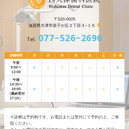
〒520-0025
滋賀県大津市皇子が丘２丁目３−１６
077−526−2696
Tel.
診療時間
月
火
水
木
金
土
日・祝
午前
×
○
○
○
○
○
×
9:00〜
13:00
午後
14:30〜
×
○
○
○
○
○
×
18:00
（最終受付
17:10）
※診療は予約制です。お電話または受付にて予約の上、ご来
院ください。