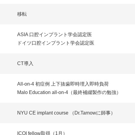
移転
ASIA 口腔インプラント学会認定医
ドイツ口腔インプラント学会認定医
CT導入
077−526−2696
Tel.
All-on-4 初症例 上下抜歯即時埋入即時負荷
Malo Education all-on-4（最終補綴製作の勉強）
NYU CE implant course （Dr.Tarnowに師事）
ICOI fellow取得（1月）