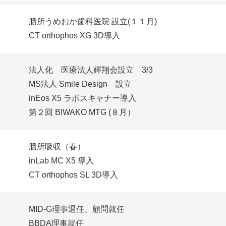
膳所うめおか歯科医院 設立(１１月)
CT orthophos XG 3D導入
法人化 医療法人輝翔会設立 3/3
MS法人 Smile Design 設立
inEos X5 ラボスキャナー導入
第２回 BIWAKO MTG (８月）
膳所吸収（春）
inLab MC X5 導入
CT orthophos SL 3D導入
MID-G理事退任、顧問就任
BBDA理事就任