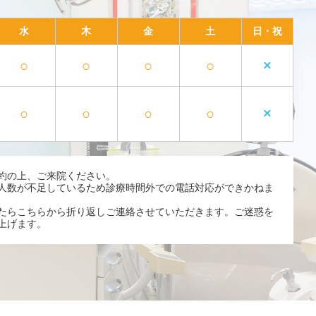
水
木
金
土
日・祝
○
○
○
○
×
○
○
○
○
×
約の上、ご来院ください。
人数が不足しているため診療時間外での電話対応ができかねま
たらこちらから折り返しご連絡させていただきます。ご迷惑を
上げます。