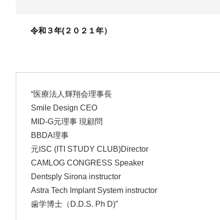
令和３年(２０２１年）
“医療法人輝翔会理事長
Smile Design CEO
MID-G元理事 現顧問
BBDA理事
元ISC (ITI STUDY CLUB)Director
CAMLOG CONGRESS Speaker
Dentsply Sirona instructor
Astra Tech Implant System instructor
歯学博士（D.D.S. Ph D)”