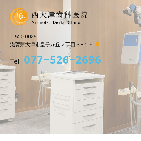
〒520-0025
滋賀県大津市皇子が丘２丁目３−１６
077−526−2696
Tel.