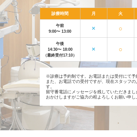
診療時間
月
火
午前
×
○
9:00〜
13:00
午後
×
○
14:30〜
18:00
（最終受付17:10）
※診療は予約制です。お電話または受付にて予
また、お電話での受付ですが、現在スタッフの
す。
留守番電話にメッセージを残していただきまし
おかけしますがご協力の程よろしくお願い申し