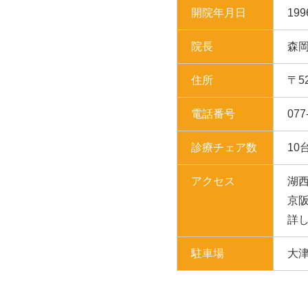
開院年月日
19
院長
森岡
住所
〒5
電話番号
077
診療チェア数
10
アクセス
湖西
京阪
詳
お問い合わせ
駐車場
大