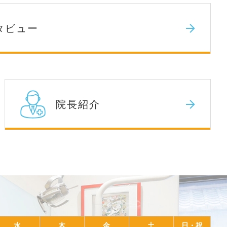
タビュー
院長紹介
水
木
金
土
日・祝