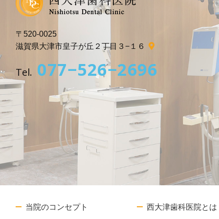
〒520-0025
滋賀県大津市皇子が丘２丁目３−１６
077−526−2696
Tel.
当院のコンセプト
西大津歯科医院とは