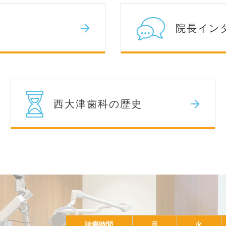
院長イン
西大津歯科の歴史
診療時間
月
火