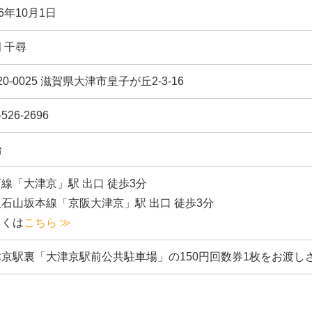
96年10月1日
 千尋
20-0025 滋賀県大津市皇子が丘2-3-16
-526-2696
台
077−526−2696
線「大津京」駅 出口 徒歩3分
Tel.
石山坂本線「京阪大津京」駅 出口 徒歩3分
しくは
こちら ≫
津京駅裏「大津京駅前公共駐車場」の150円回数券1枚をお渡し