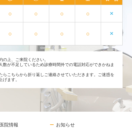
○
○
○
○
×
○
○
○
○
×
約の上、ご来院ください。
人数が不足しているため診療時間外での電話対応ができかねま
たらこちらから折り返しご連絡させていただきます。ご迷惑を
上げます。
医院情報
お知らせ