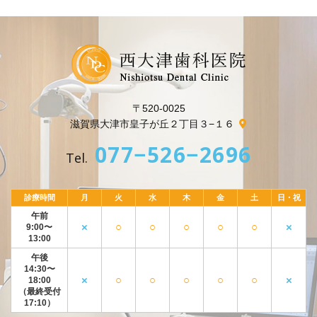
〒520-0025
滋賀県大津市皇子が丘２丁目３−１６
077−526−2696
Tel.
診療時間
月
火
水
木
金
土
日・祝
午前
×
○
○
○
○
○
×
9:00〜
13:00
午後
14:30〜
×
○
○
○
○
○
×
18:00
（最終受付
17:10）