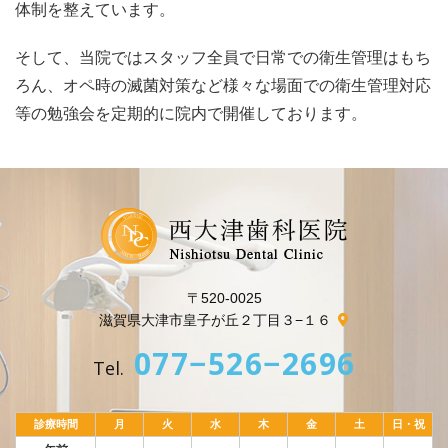
体制を整えています。
そして、当院ではスタッフ全員で日常での衛生管理はもち
ろん、オペ時の滅菌対策など様々な場面での衛生管理対応
等の勉強会を定期的に院内で開催しております。
〒520-0025
滋賀県大津市皇子が丘２丁目３−１６
077−526−2696
Tel.
診療時間
月
火
水
木
金
土
日・祝