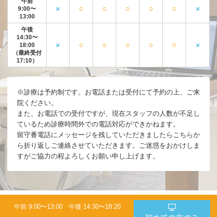
午前
×
○
○
○
○
○
×
9:00〜
13:00
午後
14:30〜
×
○
○
○
○
○
×
18:00
（最終受付
17:10）
※診療は予約制です。お電話または受付にて予約の上、ご来
院ください。
また、お電話での受付ですが、現在スタッフの人数が不足し
ているため診療時間外での電話対応ができかねます。
留守番電話にメッセージを残していただきましたらこちらか
ら折り返しご連絡させていただきます。ご迷惑をおかけしま
すがご協力の程よろしくお願い申し上げます。
© 2019 西大津歯科医院
午前 9:00〜13:00 午後 14:30〜18:20