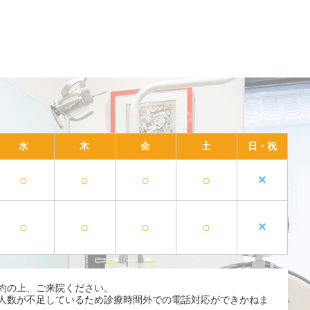
水
木
金
土
日・祝
○
○
○
○
×
○
○
○
○
×
約の上、ご来院ください。
人数が不足しているため診療時間外での電話対応ができかねま