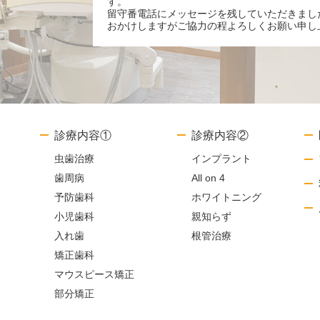
す。
留守番電話にメッセージを残していただきまし
おかけしますがご協力の程よろしくお願い申し
診療内容①
診療内容②
虫歯治療
インプラント
歯周病
All on 4
予防歯科
ホワイトニング
小児歯科
親知らず
入れ歯
根管治療
矯正歯科
マウスピース矯正
部分矯正