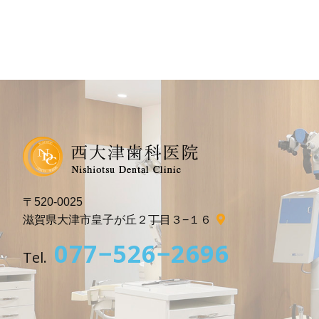
〒520-0025
滋賀県大津市皇子が丘２丁目３−１６
077−526−2696
Tel.