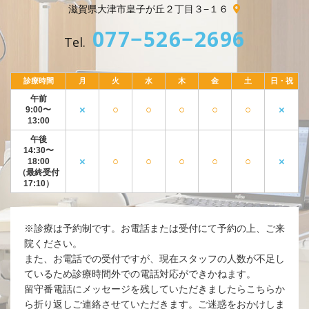
滋賀県大津市皇子が丘２丁目３−１６
077−526−2696
Tel.
診療時間
月
火
水
木
金
土
日・祝
午前
×
○
○
○
○
○
×
9:00〜
13:00
午後
14:30〜
×
○
○
○
○
○
×
18:00
（最終受付
17:10）
※診療は予約制です。お電話または受付にて予約の上、ご来
院ください。
また、お電話での受付ですが、現在スタッフの人数が不足し
ているため診療時間外での電話対応ができかねます。
留守番電話にメッセージを残していただきましたらこちらか
ら折り返しご連絡させていただきます。ご迷惑をおかけしま