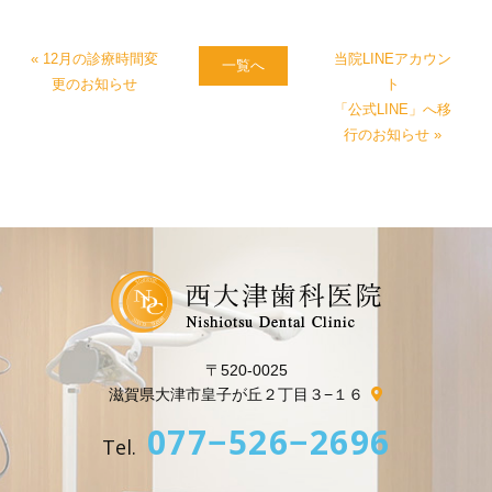
« 12月の診療時間変
当院LINEアカウン
一覧へ
更のお知らせ
ト
「公式LINE」へ移
行のお知らせ »
〒520-0025
滋賀県大津市皇子が丘２丁目３−１６
077−526−2696
Tel.