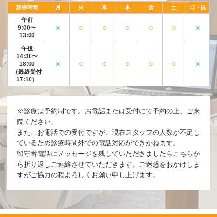
診療時間
月
火
水
木
金
土
日・祝
午前
×
○
○
○
○
○
×
9:00〜
13:00
午後
14:30〜
×
○
○
○
○
○
×
18:00
（最終受付
17:10）
※診療は予約制です。お電話または受付にて予約の上、ご来
院ください。
また、お電話での受付ですが、現在スタッフの人数が不足し
ているため診療時間外での電話対応ができかねます。
留守番電話にメッセージを残していただきましたらこちらか
ら折り返しご連絡させていただきます。ご迷惑をおかけしま
すがご協力の程よろしくお願い申し上げます。